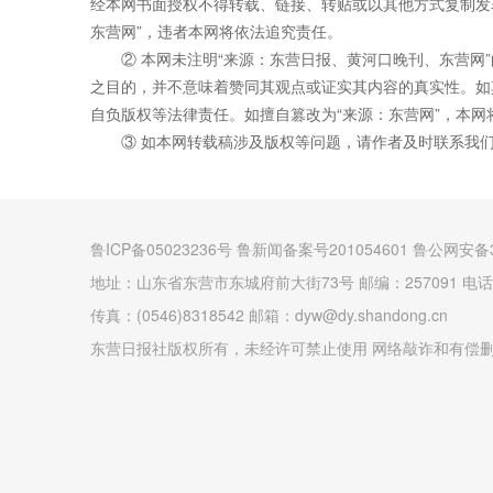
经本网书面授权不得转载、链接、转贴或以其他方式复制发
东营网”，违者本网将依法追究责任。
② 本网未注明“来源：东营日报、黄河口晚刊、东营网
之目的，并不意味着赞同其观点或证实其内容的真实性。如
自负版权等法律责任。如擅自篡改为“来源：东营网”，本
③ 如本网转载稿涉及版权等问题，请作者及时联系我
鲁ICP备05023236号 鲁新闻备案号201054601 鲁公网安备3
地址：山东省东营市东城府前大街73号 邮编：257091 电话：(0
传真：(0546)8318542 邮箱：dyw@dy.shandong.cn
东营日报社版权所有，未经许可禁止使用 网络敲诈和有偿