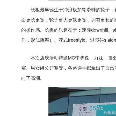
长板最早诞生于冲浪板加轮滑鞋的轮子，类
面更长更宽，轮子更大更软更宽，拥有更长的
的操作感。长板的乐趣在于：速降downhill、sl
作，形似跳舞）、花式freestyle、过障碍s
本次店庆活动特邀MC李隽逸、力妹、喵桑
赛、男女组公开赛等，各路选手都拿出了自己
向了高潮。