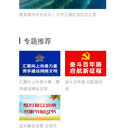
聚焦黄河文化论坛｜大河之洲绽放生态之美
专题推荐
汇聚向上向善力量，携
奋斗百年路 启航新征
手建设网络文明
程
反对餐饮浪费·文明节