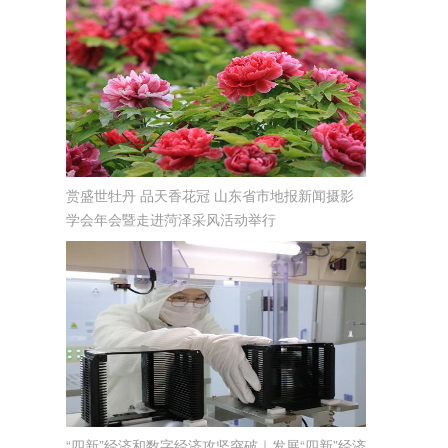
赏盛世牡丹 品天香花冠 山东省市地报新闻摄影
学会年会暨走进菏泽采风活动举行
“四新”经济和数字经济攻坚突破｜发展“四新”经济