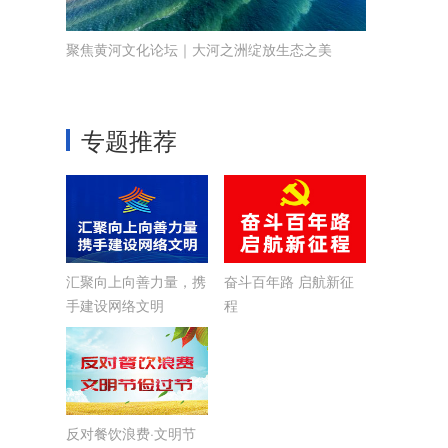
聚焦黄河文化论坛｜大河之洲绽放生态之美
专题推荐
汇聚向上向善力量，携
奋斗百年路 启航新征
手建设网络文明
程
反对餐饮浪费·文明节