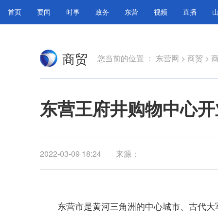
首页
要闻
时事
政务
东营
视频
直播
商贸
您当前的位置 ：
东营网
>
商贸
>
东营王府井购物中心开
2022-03-09 18:24
来源：
东营市是黄河三角洲的中心城市、古代大军