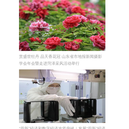
赏盛世牡丹 品天香花冠 山东省市地报新闻摄影
学会年会暨走进菏泽采风活动举行
“四新”经济和数字经济攻坚突破｜发展“四新”经济