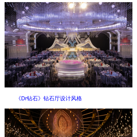
《Dr钻石》钻石厅设计风格