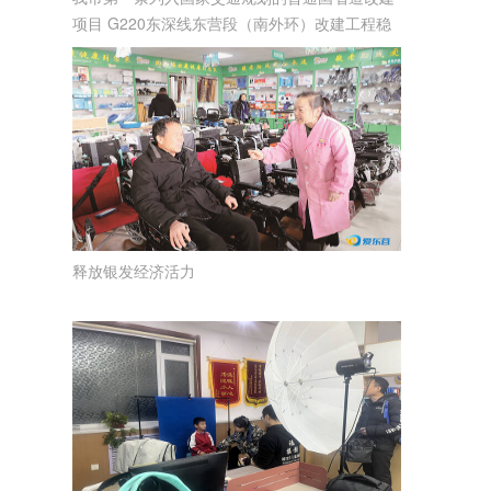
项目 G220东深线东营段（南外环）改建工程稳
步推进
释放银发经济活力